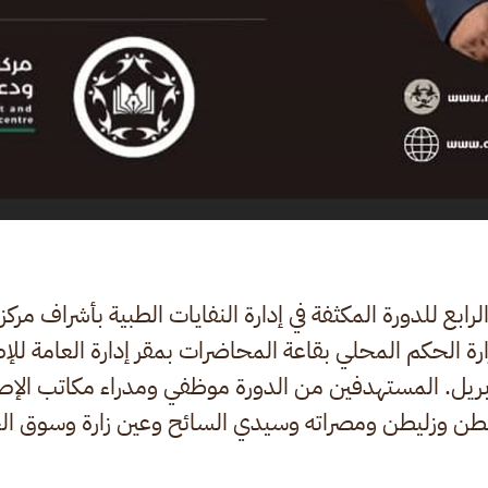
رابع للدورة المكثفة في إدارة النفايات الطبية بأشراف مركز
ارة الحكم المحلي بقاعة المحاضرات بمقر إدارة العامة للإ
رابلس 29-30 إبريل. المستهدفين من الدورة موظفي ومدراء مكاتب ال
طن وزليطن ومصراته وسيدي السائح وعين زارة وسوق ا