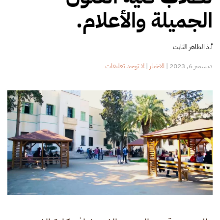
الجميلة والأعلام.
أ.ذ الطاهر الثابت
على
ديسمبر 6, 2023
|
الاخبار
|
لا توجد تعليقات
محاضرة
حول
التصوير
الفوتوغرافي
المقرب
لطلاب
كلية
الفنون
الجميلة
والأعلام.