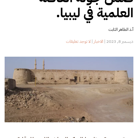
العلمية في ليبيا.
أ.ذ الطاهر الثابت
على
ديسمبر 8, 2023
|
الاخبار
|
لا توجد تعليقات
ورشة
عمل
تدريبية
في
مدينة
براك
الشاطئ،
من
ضمن
جولة
القافلة
العلمية
في
ليبيا.