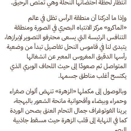
انتظار لحظة احتضانها النحلة وهي تمتص الرحيق.
وإذا ما أدركنا أن منطقة الرأس تظل في عالم
«الماكرو» مركز الانتباه البصري في الصورة ومنطقة
التنافس الرئيسة التي يسعى محترفو التصوير لإبرازها،
يتبدى لنا في قاموس النحل تفاصيل تبدأ من وضعية
رأسها الدقيق المغروس المعبر عن انشغالها
المتواصل ثم صعودًا إلى حيث اللحاف الوبري الذي
يكتسح أغلب مناطق جسمها.
وبالوصول إلى مكملها «الزهرة» تنهض ألوان صفراء
وحمراء وبيضاء وأقحوانية مانحة الشعور بالبهجة،
يرينا الفوتوغراف جمال التحام العنق بصحن الوردة
كما في النهاية إلى قلب الزهرة حيث مسقط جاذبية
البصر.