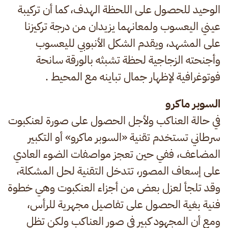
الوحيد للحصول على اللحظة الهدف، كما أن تركيبة
عيني اليعسوب ولمعانهما يزيدان من درجة تركيزنا
على المشهد، ويقدم الشكل الأنبوبي لليعسوب
وأجنحته الزجاجية لحظة تشبثه بالورقة سانحة
فوتوغرافية لإظهار جمال تباينه مع المحيط .
السوبر ماكرو
في حالة العناكب ولأجل الحصول على صورة لعنكبوت
سرطاني تستخدم تقنية «السوبر ماكرو» أو التكبير
المضاعف، ففي حين تعجز مواصفات الضوء العادي
على إسعاف المصور، تتدخل التقنية لحل المشكلة،
وقد تلجأ لعزل بعض من أجزاء العنكبوت وهي خطوة
فنية بغية الحصول على تفاصيل مجهرية للرأس،
ومع أن المجهود كبير في صور العناكب ولكن تظل