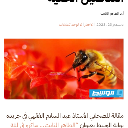
أ.ذ الطاهر الثابت
على
ديسمبر 23, 2023
|
الاخبار
|
لا توجد تعليقات
الطاهر
الثابت..
«الماكرو»
في
لغة
التفاصيل
الخفية
مقالة للصحفي الأستاذ عبد السلام الفقهي في جريدة
بوابة الوسط بعنوان
“الطاهر الثابت… ماكرو في لغة