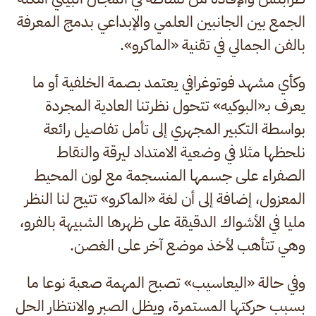
الجمع بين الجانبين العلمي والإبداعي بدمج المعرفة
بالفن الجمالي في تقنية «الماكرو».
وكأي مشهد فوتوغرافي يعتمد بصمة الخلفية أو ما
يعرف بـ«البوكيه» تتحول نظرتنا العادية المجردة
بواسطة التكبير المجهري إلى تأمل تفاصيل رائعة
نلحظها مثلا في وضعية الامتداد ليرقة والنقاط
الصفراء على جسمها المنسجمة مع لون المحيط
المعزول، إضافة إلى أن لغة «الماكرو» تتيح لنا النظر
مليا في الأشواك الدقيقة على ظهرها الشبيهة بالفرو،
وهي تتأهب لأخذ موضع آخر على الغصن.
وفي حالة «اليعاسيب» تصبح المهمة صعبة نوعا ما
بسبب حركتها المستمرة، ويظل الصبر والانتظار الحل