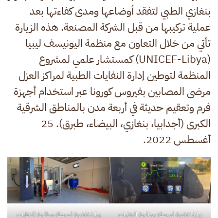
بنغازي الطبي لتفقد أوضاعها ومدى كفاءتها بعد
عملية تركيبها من قبل الشركة المصنعة. هذه الزيارة
تأتي من خلال التعاون مع منظمة اليونيسف ليبيا
(UNICEF-Libya) كمستشار علمي لمشروع
المنظمة لتوطين إدارة النفايات الطبية لمراكز العزل
مرضى المصابين بفيروس كورونا عبر استخدام أجهزة
فرم وتعقيم حديثة في أربعة مدن بالمناطق الشرقية
الكبرى (أجدابيا، بنغازي، البيضاء، طبرق). 25
أغسطس 2022.
زيارة تفقدية لمحطة معالجة النفايات
زيارة تفقدية لمحطة معالجة النفايات