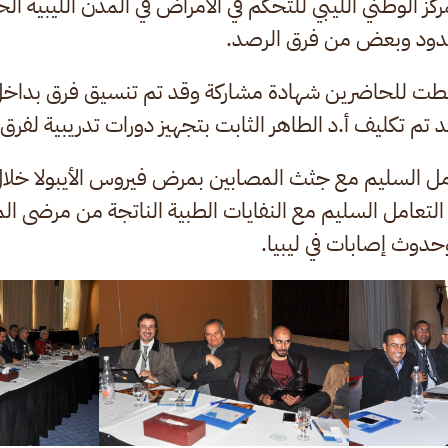
كز الوطني الليبي للتحكم في الأمراض في المدن الليبية 
لحدود وبعض من فرق الرصد.
 أعطت للحاضرين شهادة مشاركة وقد تم تنسيق فرق بداخل 
تم تكليف أ.د الطاهر الثابت بتجهيز دورات تدريبية لفرق ت
السليم مع جثث المصابين بمرض فيروس الأيبولا خلال 
امل السليم مع النفايات الطبية الناتجة من مرضى المصا
حدوث إصابات في ليبيا.