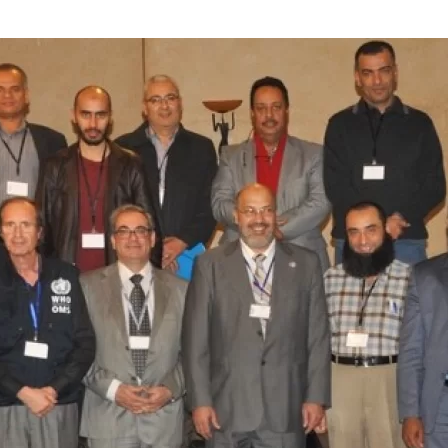
السريعة
ضد
انتشار
مرض
فيروس
الأيبولا
في
ليبيا
2014.