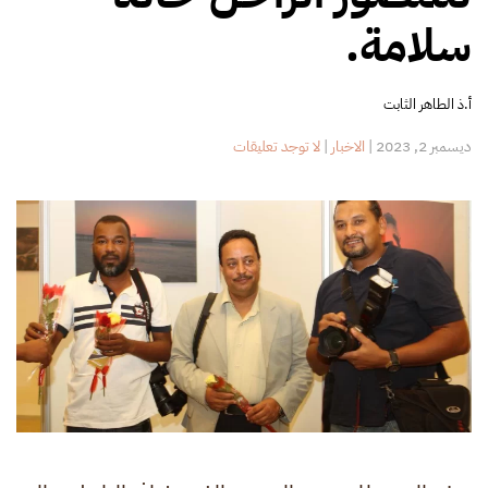
سلامة.
أ.ذ الطاهر الثابت
على
ديسمبر 2, 2023
|
الاخبار
|
لا توجد تعليقات
معرض
التصوير
الفوتوغرافي
الشخصي
للمصور
الراحل
خالد
سلامة.