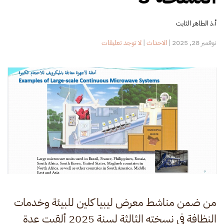
أ.ذ الطاهر الثابت
على
نوفمبر 28, 2025
|
الاحداث
|
لا توجد تعليقات
محاضرة
بيئية
في
الندوة
العلمية
بمعرض
ليبيا
كلين
النسخة
3
من ضمن مناشط معرض ليبيا كلين للبيئة وخدمات
النظافة في نسخته الثالثة لسنة 2025 ألقيت عدة